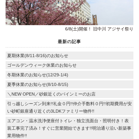
6/8(土)開催！ 旧中川 アジサイ祭り
最新の記事
夏期休業(8/11-8/16)のお知らせ
ゴールデンウィーク休業のお知らせ
冬期休業のお知らせ(12/29-1/4)
夏季休業のお知らせ(8/10-8/15)
＼NEW OPEN／砂銀近くのバインミーのお店
引っ越しシーズン到来!!礼金０円!!仲介手数料０円!!初期費用が安
い砂町銀座通り近くの3LDKファミリー物件!!
エアコン・温水洗浄便座付トイレ・独立洗面台・照明付き！表
装工事完了済み！すぐに営業開始できます!!明治通り沿い新築事
業用物件!!