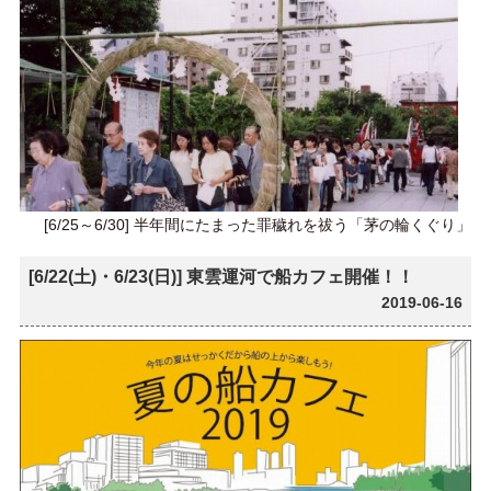
[6/25～6/30] 半年間にたまった罪穢れを祓う「茅の輪くぐり」
[6/22(土)・6/23(日)] 東雲運河で船カフェ開催！！
2019-06-16