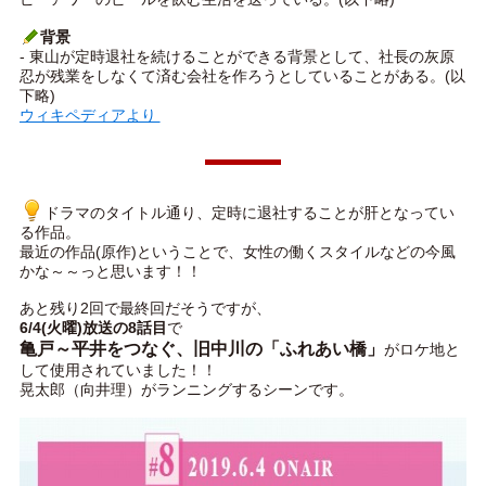
背景
- 東山が定時退社を続けることができる背景として、社長の灰原
忍が残業をしなくて済む会社を作ろうとしていることがある。(以
下略)
ウィキペディアより
ドラマのタイトル通り、定時に退社することが肝となってい
る作品。
最近の作品(原作)ということで、女性の働くスタイルなどの今風
かな～～っと思います！！
あと残り2回で最終回だそうですが、
6/4(火曜)放送の8話目
で
亀戸～平井をつなぐ、旧中川の「ふれあい橋」
がロケ地と
して使用されていました！！
晃太郎（向井理）がランニングするシーンです。