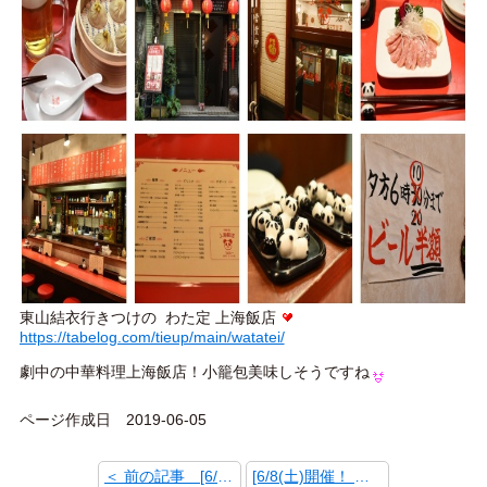
東山結衣行きつけの わた定 上海飯店
https://tabelog.com/tieup/main/watatei/
劇中の中華料理上海飯店！小籠包美味しそうですね
ページ作成日 2019-06-05
＜ 前の記事 [6/15(土)・16(日)開催！第31回 江東産業まつり]
[6/8(土)開催！ 旧中川 アジサイ祭り] 次の記事 ＞