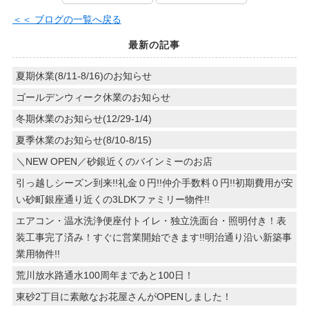
＜＜ ブログの一覧へ戻る
最新の記事
夏期休業(8/11-8/16)のお知らせ
ゴールデンウィーク休業のお知らせ
冬期休業のお知らせ(12/29-1/4)
夏季休業のお知らせ(8/10-8/15)
＼NEW OPEN／砂銀近くのバインミーのお店
引っ越しシーズン到来!!礼金０円!!仲介手数料０円!!初期費用が安
い砂町銀座通り近くの3LDKファミリー物件!!
エアコン・温水洗浄便座付トイレ・独立洗面台・照明付き！表
装工事完了済み！すぐに営業開始できます!!明治通り沿い新築事
業用物件!!
荒川放水路通水100周年まであと100日！
東砂2丁目に素敵なお花屋さんがOPENしました！