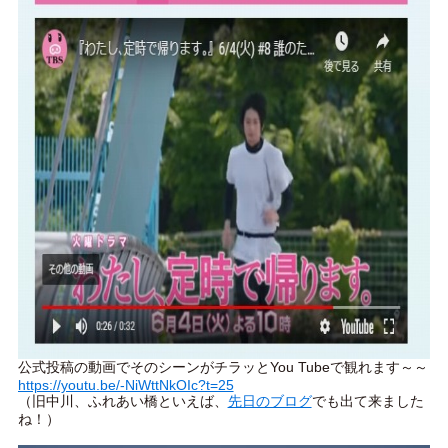
公式投稿の動画でそのシーンがチラッとYou Tubeで観れます～～
https://youtu.be/-NiWttNkOIc?t=25
（旧中川、ふれあい橋といえば、
先日のブログ
でも出て来ました
ね！）