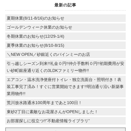
最新の記事
夏期休業(8/11-8/16)のお知らせ
ゴールデンウィーク休業のお知らせ
冬期休業のお知らせ(12/29-1/4)
夏季休業のお知らせ(8/10-8/15)
＼NEW OPEN／砂銀近くのバインミーのお店
引っ越しシーズン到来!!礼金０円!!仲介手数料０円!!初期費用が安
い砂町銀座通り近くの3LDKファミリー物件!!
エアコン・温水洗浄便座付トイレ・独立洗面台・照明付き！表
装工事完了済み！すぐに営業開始できます!!明治通り沿い新築事
業用物件!!
荒川放水路通水100周年まであと100日！
東砂2丁目に素敵なお花屋さんがOPENしました！
お部屋探しに役立つ!!”不動産情報ライブラリ”