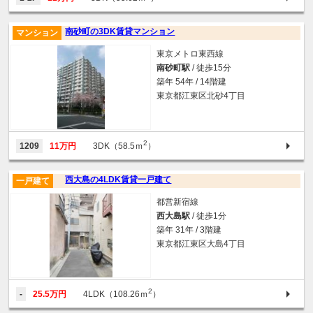
南砂町の3DK賃貸マンション
マンション
東京メトロ東西線
南砂町駅
/ 徒歩15分
築年 54年 / 14階建
東京都江東区北砂4丁目
2
1209
11万円
3DK（58.5ｍ
）
西大島の4LDK賃貸一戸建て
一戸建て
都営新宿線
西大島駅
/ 徒歩1分
築年 31年 / 3階建
東京都江東区大島4丁目
2
-
25.5万円
4LDK（108.26ｍ
）