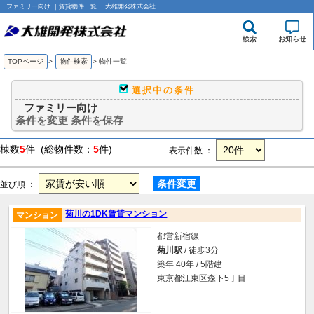
ファミリー向け ｜賃貸物件一覧｜ 大雄開発株式会社
検索
お知らせ
TOPページ
>
物件検索
>
物件一覧
選択中の条件
ファミリー向け
条件を変更
条件を保存
棟数
5
件 (総物件数：
5
件)
表示件数 ：
条件変更
並び順 ：
菊川の1DK賃貸マンション
マンション
都営新宿線
菊川駅
/ 徒歩3分
築年 40年 / 5階建
東京都江東区森下5丁目