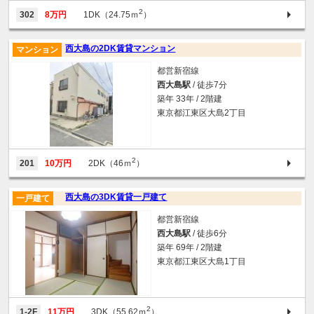
2
302
8万円
1DK（24.75ｍ
）
西大島の2DK賃貸マンション
マンション
都営新宿線
西大島駅
/ 徒歩7分
築年 33年 / 2階建
東京都江東区大島2丁目
2
201
10万円
2DK（46ｍ
）
西大島の3DK賃貸一戸建て
一戸建て
都営新宿線
西大島駅
/ 徒歩6分
築年 69年 / 2階建
東京都江東区大島1丁目
2
1-2F
11万円
3DK（55.62ｍ
）