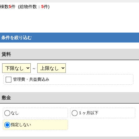
棟数
5
件 (総物件数：
5
件)
条件を絞り込む
賃料
～
管理費・共益費込み
敷金
なし
１ヶ月以下
指定しない