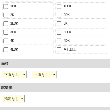
1DK
1LDK
2K
2DK
2LDK
3K
3DK
3LDK
4K
4DK
4LDK
それ以上
面積
～
駅徒歩