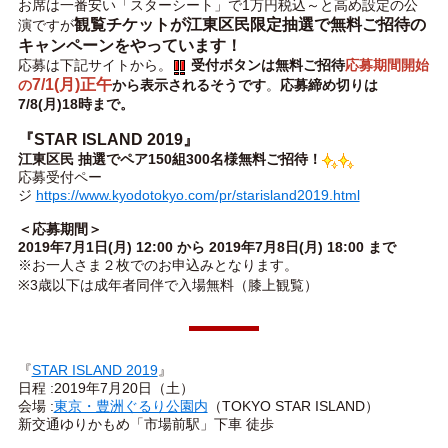
お席は一番安い「スターシート」で1万円税込～と高め設定の公
観覧チケットが江東区民限定抽選で無料ご招待の
演ですが
キャンペーンをやっています！
応募は下記サイトから。
受付ボタンは無料ご招待
応募期間開始
7/1(月)正午
の
から表示されるそうです
。
応募締め切りは
7/8(月)18時まで。
『STAR ISLAND 2019』
江東区民 抽選でペア150組300名様無料ご招待！
応募受付ペー
ジ
https://www.kyodotokyo.com/pr/starisland2019.html
＜応募期間＞
2019年7月1日(月) 12:00 から 2019年7月8日(月) 18:00 まで
※お一人さま２枚でのお申込みとなります。
※3歳以下は成年者同伴で入場無料（膝上観覧）
『
STAR ISLAND 2019
』
日程 :2019年7月20日（土）
会場 :
東京・豊洲ぐるり公園内
（TOKYO STAR ISLAND）
新交通ゆりかもめ「市場前駅」下車 徒歩