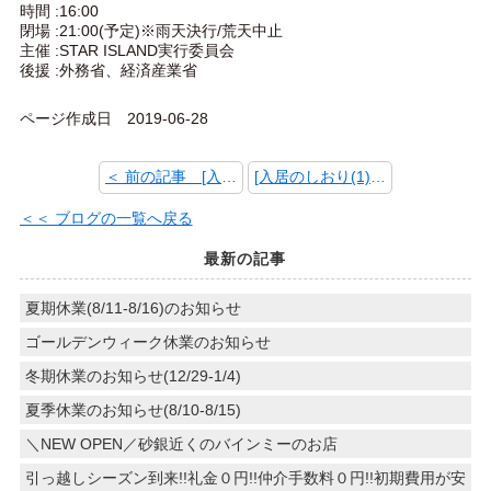
時間 :16:00
閉場 :21:00(予定)※雨天決行/荒天中止
主催 :STAR ISLAND実行委員会
後援 :外務省、経済産業省
ページ作成日 2019-06-28
＜ 前の記事 [入居のしおり(2)「ご近所や地域社会との関係作りを」]
[入居のしおり(1)「契約書等は大切に」] 次の記事 ＞
＜＜ ブログの一覧へ戻る
最新の記事
夏期休業(8/11-8/16)のお知らせ
ゴールデンウィーク休業のお知らせ
冬期休業のお知らせ(12/29-1/4)
夏季休業のお知らせ(8/10-8/15)
＼NEW OPEN／砂銀近くのバインミーのお店
引っ越しシーズン到来!!礼金０円!!仲介手数料０円!!初期費用が安