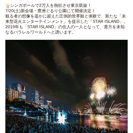
シンガポールで2万人を熱狂させ東京凱旋！
7/20(土)新会場・豊洲ぐるり公園にて開催決定！
観る者の想像を遥かに超えた圧倒的世界観と体験で、新たな「未
来型花火エンターテインメント」を提示した「STAR ISLAND」。
2019年も「STAR ISLAND」の住人の一人となって、貴方を未知
なるパラレルワールドへと誘います。