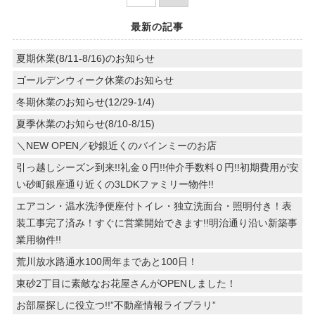
最新の記事
夏期休業(8/11-8/16)のお知らせ
ゴールデンウィーク休業のお知らせ
冬期休業のお知らせ(12/29-1/4)
夏季休業のお知らせ(8/10-8/15)
＼NEW OPEN／砂銀近くのバインミーのお店
引っ越しシーズン到来!!礼金０円!!仲介手数料０円!!初期費用が安
い砂町銀座通り近くの3LDKファミリー物件!!
エアコン・温水洗浄便座付トイレ・独立洗面台・照明付き！表
装工事完了済み！すぐに営業開始できます!!明治通り沿い新築事
業用物件!!
荒川放水路通水100周年まであと100日！
東砂2丁目に素敵なお花屋さんがOPENしました！
お部屋探しに役立つ!!”不動産情報ライブラリ”