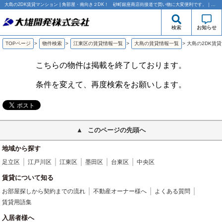
大島の2DK賃貸マンション | 角部屋・南向き２DK！ 砂町銀座商店街接道で買い物に大変便利です。｜大雄開発株式会社
検索
お知らせ
TOPページ
>
物件検索
>
江東区の賃貸情報一覧
>
大島の賃貸情報一覧
>
大島の2DK賃
こちらの物件は掲載を終了しております。
条件を変えて、再度検索をお願いします。
このページの先頭へ
地域から探す
足立区
江戸川区
江東区
墨田区
台東区
中央区
賃貸について知る
お部屋探しから契約までの流れ
不動産オーナー様へ
よくある質問
賃貸用語集
入居者様へ