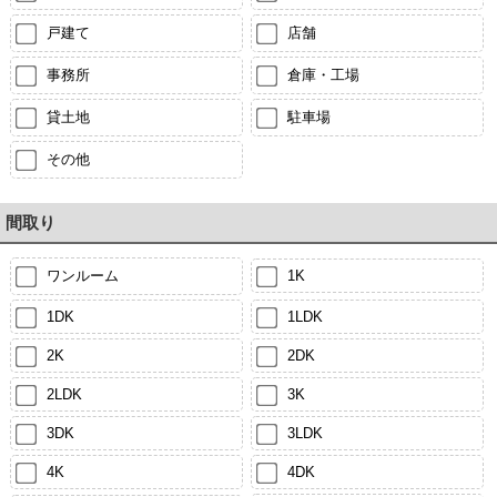
戸建て
店舗
事務所
倉庫・工場
貸土地
駐車場
その他
間取り
ワンルーム
1K
1DK
1LDK
2K
2DK
2LDK
3K
3DK
3LDK
4K
4DK