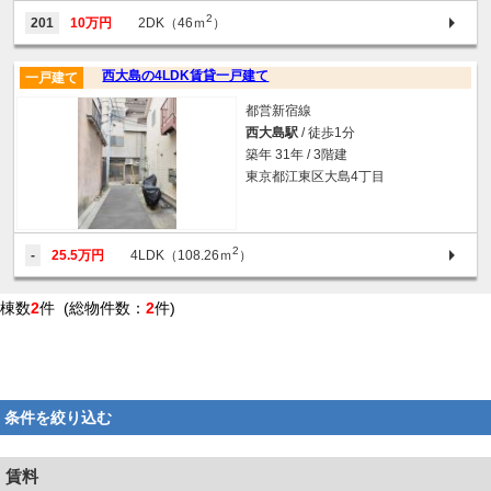
2
201
10万円
2DK（46ｍ
）
西大島の4LDK賃貸一戸建て
一戸建て
都営新宿線
西大島駅
/ 徒歩1分
築年 31年 / 3階建
東京都江東区大島4丁目
2
-
25.5万円
4LDK（108.26ｍ
）
棟数
2
件 (総物件数：
2
件)
条件を絞り込む
賃料