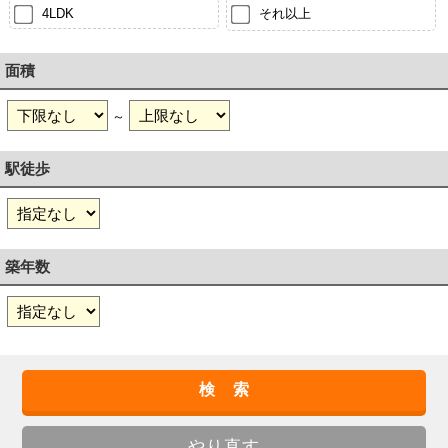
4LDK
それ以上
面積
～
駅徒歩
築年数