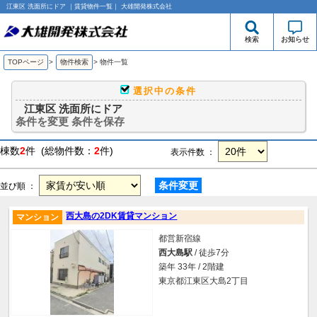
江東区 洗面所にドア ｜賃貸物件一覧｜ 大雄開発株式会社
検索
お知らせ
TOPページ
>
物件検索
>
物件一覧
選択中の条件
江東区 洗面所にドア
条件を変更
条件を保存
棟数
2
件 (総物件数：
2
件)
表示件数 ：
条件変更
並び順 ：
西大島の2DK賃貸マンション
マンション
都営新宿線
西大島駅
/ 徒歩7分
築年 33年 / 2階建
東京都江東区大島2丁目