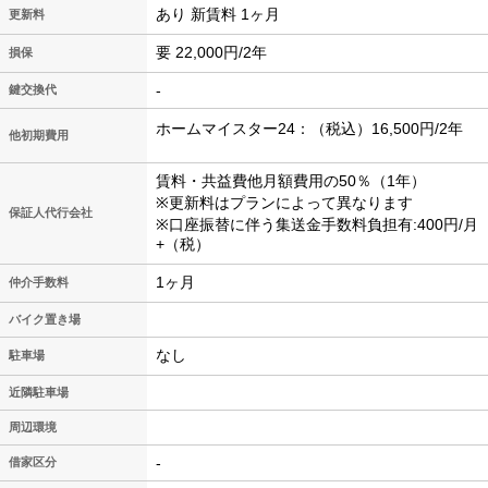
あり 新賃料 1ヶ月
更新料
要 22,000円/2年
損保
-
鍵交換代
ホームマイスター24：（税込）16,500円/2年
他初期費用
賃料・共益費他月額費用の50％（1年）
※更新料はプランによって異なります
保証人代行会社
※口座振替に伴う集送金手数料負担有:400円/月
+（税）
1ヶ月
仲介手数料
バイク置き場
なし
駐車場
近隣駐車場
周辺環境
-
借家区分