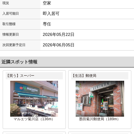
空家
現況
即入居可
入居可能日
専任
取引態様
2026年05月22日
情報更新日
2026年06月05日
次回更新予定日
近隣スポット情報
【買う】スーパー
【生活】郵便局
マルエツ菊川店（136m）
墨田菊川郵便局（189m）