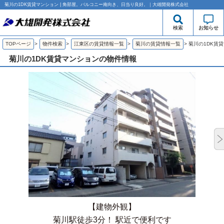
菊川の1DK賃貸マンション | 角部屋。バルコニー南向き、日当り良好。｜大雄開発株式会社
検索
お知らせ
TOPページ
>
物件検索
>
江東区の賃貸情報一覧
>
菊川の賃貸情報一覧
>
菊川の1DK賃
菊川の1DK賃貸マンションの物件情報
【建物外観】
菊川駅徒歩3分！ 駅近で便利です