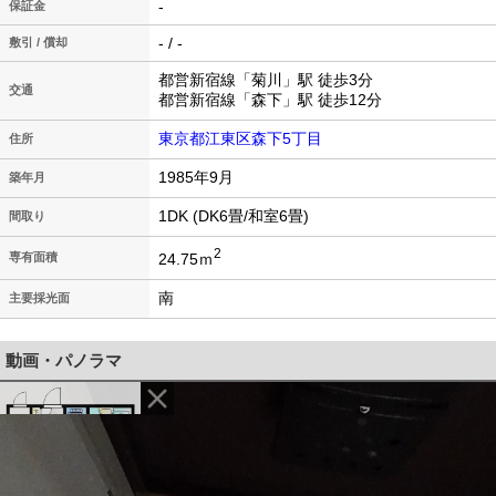
-
保証金
- / -
敷引 / 償却
都営新宿線「菊川」駅 徒歩3分
交通
都営新宿線「森下」駅 徒歩12分
東京都江東区森下5丁目
住所
1985年9月
築年月
1DK (DK6畳/和室6畳)
間取り
2
24.75ｍ
専有面積
南
主要採光面
動画・パノラマ