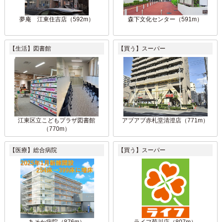
夢庵 江東住吉店（592m）
森下文化センター（591m）
【生活】図書館
【買う】スーパー
江東区立こどもプラザ図書館
アブアブ赤札堂清澄店（771m）
（770m）
【医療】総合病院
【買う】スーパー
あそか病院（876m）
ライフ菊川店（807m）