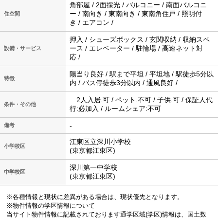
角部屋 / 2面採光 / バルコニー / 南面バルコニ
ー / 南向き / 東南向き / 東南角住戸 / 照明付
住空間
き / エアコン /
押入 / シューズボックス / 玄関収納 / 収納スペ
ース / エレベーター / 駐輪場 / 高速ネット対
設備・サービス
応 /
陽当り良好 / 駅まで平坦 / 平坦地 / 駅徒歩5分以
特徴
内 / バス停徒歩3分以内 / 通風良好 /
2人入居:可 / ペット:不可 / 子供:可 / 保証人代
条件・その他
行:必加入 / ルームシェア:不可
-
備考
江東区立深川小学校
小学校区
(東京都江東区)
深川第一中学校
中学校区
(東京都江東区)
※各種情報と現状に差異がある場合は、現状優先となります。
※物件情報の学区情報について
当サイト物件情報に記載されております通学区域(学区)情報は、国土数