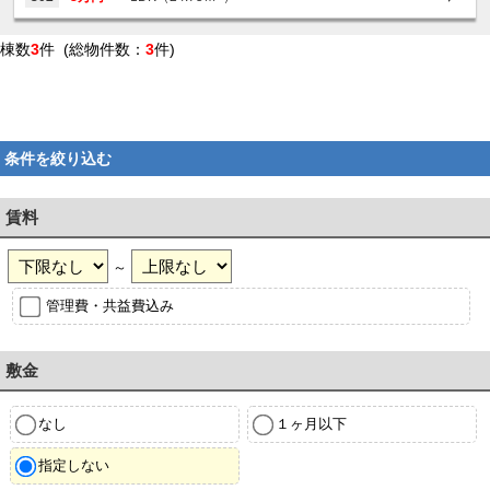
棟数
3
件 (総物件数：
3
件)
条件を絞り込む
賃料
～
管理費・共益費込み
敷金
なし
１ヶ月以下
指定しない