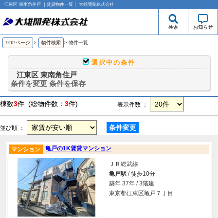
江東区 東南角住戸 ｜賃貸物件一覧｜ 大雄開発株式会社
検索
お知らせ
TOPページ
>
物件検索
>
物件一覧
選択中の条件
江東区 東南角住戸
条件を変更
条件を保存
棟数
3
件 (総物件数：
3
件)
表示件数 ：
条件変更
並び順 ：
亀戸の1K賃貸マンション
マンション
ＪＲ総武線
亀戸駅
/ 徒歩10分
築年 37年 / 3階建
東京都江東区亀戸７丁目