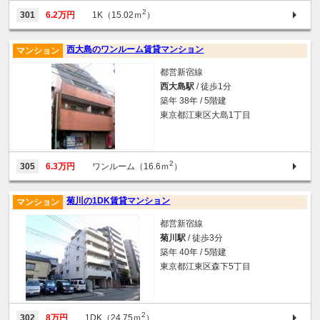
2
301
6.2万円
1K（15.02ｍ
）
西大島のワンルーム賃貸マンション
マンション
都営新宿線
西大島駅
/ 徒歩1分
築年 38年 / 5階建
東京都江東区大島1丁目
2
305
6.3万円
ワンルーム（16.6ｍ
）
菊川の1DK賃貸マンション
マンション
都営新宿線
菊川駅
/ 徒歩3分
築年 40年 / 5階建
東京都江東区森下5丁目
2
302
8万円
1DK（24.75ｍ
）