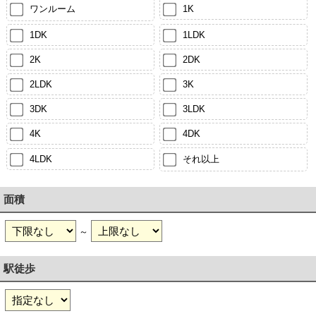
ワンルーム
1K
1DK
1LDK
2K
2DK
2LDK
3K
3DK
3LDK
4K
4DK
4LDK
それ以上
面積
～
駅徒歩