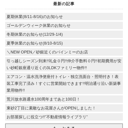
最新の記事
夏期休業(8/11-8/16)のお知らせ
ゴールデンウィーク休業のお知らせ
冬期休業のお知らせ(12/29-1/4)
夏季休業のお知らせ(8/10-8/15)
＼NEW OPEN／砂銀近くのバインミーのお店
引っ越しシーズン到来!!礼金０円!!仲介手数料０円!!初期費用が安
い砂町銀座通り近くの3LDKファミリー物件!!
エアコン・温水洗浄便座付トイレ・独立洗面台・照明付き！表
装工事完了済み！すぐに営業開始できます!!明治通り沿い新築事
業用物件!!
荒川放水路通水100周年まであと100日！
東砂2丁目に素敵なお花屋さんがOPENしました！
お部屋探しに役立つ!!”不動産情報ライブラリ”