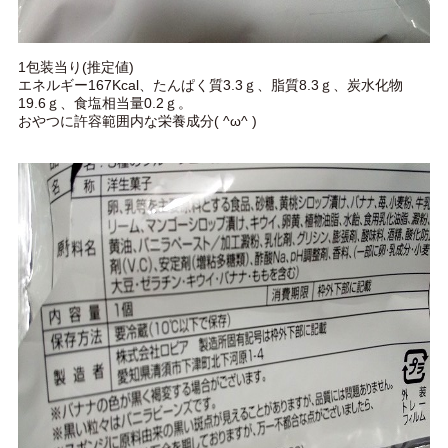
1包装当り(推定値)
エネルギー167Kcal、たんぱく質3.3ｇ、脂質8.3ｇ、炭水化物
19.6ｇ、食塩相当量0.2ｇ。
おやつに許容範囲内な栄養成分( ^ω^ )