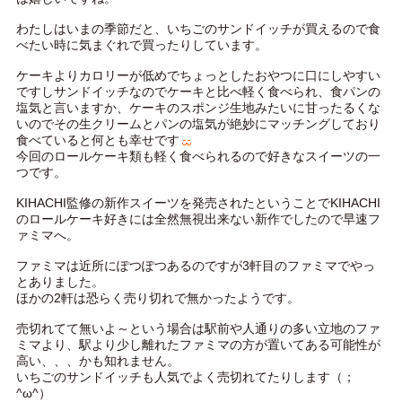
わたしはいまの季節だと、いちごのサンドイッチが買えるので食
べたい時に気まぐれで買ったりしています。
ケーキよりカロリーが低めでちょっとしたおやつに口にしやすい
ですしサンドイッチなのでケーキと比べ軽く食べられ、食パンの
塩気と言いますか、ケーキのスポンジ生地みたいに甘ったるくな
いのでその生クリームとパンの塩気が絶妙にマッチングしており
食べていると何とも幸せです
今回のロールケーキ類も軽く食べられるので好きなスイーツの一
つです。
KIHACHI監修の新作スイーツを発売されたということでKIHACHI
のロールケーキ好きには全然無視出来ない新作でしたので早速フ
ァミマへ。
ファミマは近所にぽつぽつあるのですが3軒目のファミマでやっ
とありました。
ほかの2軒は恐らく売り切れで無かったようです。
売切れてて無いよ～という場合は駅前や人通りの多い立地のファ
ミマより、駅より少し離れたファミマの方が置いてある可能性が
高い、、、かも知れません。
いちごのサンドイッチも人気でよく売切れてたりします（；
^ω^）