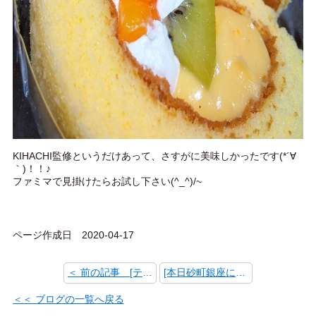
KIHACHI監修というだけあって、さすがに美味しかったです(*´∀
｀)！！♪
ファミマで見掛けたらお試し下さい(^_^)/~
ページ作成日 2020-04-17
＜ 前の記事 [テイクアウトが増えた飲食店]
[本日砂町銀座にラーメン店ニューオープン！] 次の記事 ＞
＜＜ ブログの一覧へ戻る