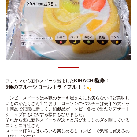
KIHACHI監修！
ファミマから新作スイーツ出ました
5種のフルーツロールトライフル！！
コンビニスイーツは本職のケーキ屋さんにも劣らないほど美味し
いものがたくさん出ており、ローソンのバスチーは去年の大ヒッ
ト商品で記憶に新しく、類似品がコンビニ各社で出たりデザート
ショップにも出没する様にもなりました。
それから更に新作スイーツが次々と飛び出ししのぎを削っている
コンビニ各社さん！
スイーツ好きにはいろいろ楽しめるしコンビニで気軽に買えるの
は嬉しいですね。