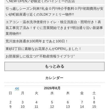
＼NEW OPEN／砂銀近くのバインミーのお店
引っ越しシーズン到来!!礼金０円!!仲介手数料０円!!初期費用が安
い砂町銀座通り近くの3LDKファミリー物件!!
エアコン・温水洗浄便座付トイレ・独立洗面台・照明付き！表
装工事完了済み！すぐに営業開始できます!!明治通り沿い新築事
業用物件!!
荒川放水路通水100周年まであと100日！
東砂2丁目に素敵なお花屋さんがOPENしました！
お部屋探しに役立つ!!”不動産情報ライブラリ”
もっとみる
カレンダー
2026年8月
<<
日
月
火
水
木
金
土
1
2
3
4
5
6
7
8
9
10
11
12
13
14
15