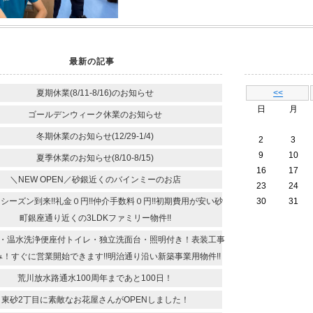
最新の記事
夏期休業(8/11-8/16)のお知らせ
<<
日
月
ゴールデンウィーク休業のお知らせ
冬期休業のお知らせ(12/29-1/4)
2
3
9
10
夏季休業のお知らせ(8/10-8/15)
16
17
＼NEW OPEN／砂銀近くのバインミーのお店
23
24
シーズン到来!!礼金０円!!仲介手数料０円!!初期費用が安い砂
30
31
町銀座通り近くの3LDKファミリー物件!!
・温水洗浄便座付トイレ・独立洗面台・照明付き！表装工事
！すぐに営業開始できます!!明治通り沿い新築事業用物件!!
荒川放水路通水100周年まであと100日！
東砂2丁目に素敵なお花屋さんがOPENしました！