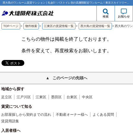
西大島のワンルーム賃貸マンション | 礼金0！バストイレ別の高層階駅近ワンルーム！東京スカイツリー眺望可！｜大雄開発株式会社
検索
お知らせ
TOPページ
>
物件検索
>
江東区の賃貸情報一覧
>
西大島の賃貸情報一覧
>
西大島のワン
こちらの物件は掲載を終了しております。
条件を変えて、再度検索をお願いします。
このページの先頭へ
地域から探す
足立区
江戸川区
江東区
墨田区
台東区
中央区
賃貸について知る
お部屋探しから契約までの流れ
不動産オーナー様へ
よくある質問
賃貸用語集
入居者様へ