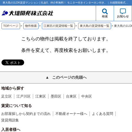
東大島の1LDK賃貸マンション | 礼金0、仲介料無料！ モニター付きインターホン付き。｜大雄開発株式会社
検索
お知らせ
TOPページ
>
物件検索
>
江東区の賃貸情報一覧
>
東大島の賃貸情報一覧
>
東大島の1L
こちらの物件は掲載を終了しております。
条件を変えて、再度検索をお願いします。
このページの先頭へ
地域から探す
足立区
江戸川区
江東区
墨田区
台東区
中央区
賃貸について知る
お部屋探しから契約までの流れ
不動産オーナー様へ
よくある質問
賃貸用語集
入居者様へ