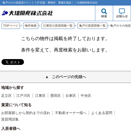
亀戸のその他賃貸テナント | 1F店舗・事務所、業種応相談！｜大雄開発株式会社
検索
お知らせ
TOPページ
>
物件検索
>
江東区の賃貸情報一覧
>
亀戸の賃貸情報一覧
>
亀戸のその他賃
こちらの物件は掲載を終了しております。
条件を変えて、再度検索をお願いします。
このページの先頭へ
地域から探す
足立区
江戸川区
江東区
墨田区
台東区
中央区
賃貸について知る
お部屋探しから契約までの流れ
不動産オーナー様へ
よくある質問
賃貸用語集
入居者様へ