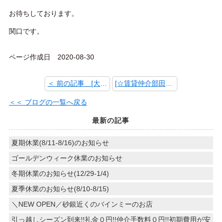
お待ちしております。
関口です。
ページ作成日 2020-08-30
＜ 前の記事 [大島駅近くに調剤薬局オープン！]
[☆賃貸仲介部田中仁菜のおすすめ物件３☆] 次の記事 ＞
＜＜ ブログの一覧へ戻る
最新の記事
夏期休業(8/11-8/16)のお知らせ
ゴールデンウィーク休業のお知らせ
冬期休業のお知らせ(12/29-1/4)
夏季休業のお知らせ(8/10-8/15)
＼NEW OPEN／砂銀近くのバインミーのお店
引っ越しシーズン到来!!礼金０円!!仲介手数料０円!!初期費用が安