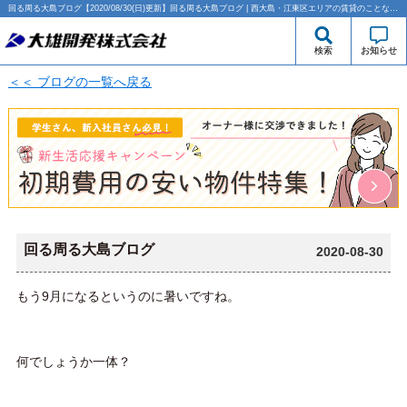
回る周る大島ブログ【2020/08/30(日)更新】回る周る大島ブログ | 西大島・江東区エリアの賃貸のことなら大雄開発株式会社
検索
お知らせ
＜＜ ブログの一覧へ戻る
回る周る大島ブログ
2020-08-30
もう
9
月になるというのに暑いですね。
何でしょうか一体？