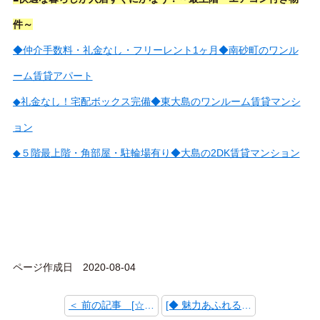
件～
◆仲介手数料・礼金なし・フリーレント1ヶ月◆南砂町のワンル
ーム賃貸アパート
◆礼金なし！宅配ボックス完備◆東大島のワンルーム賃貸マンシ
ョン
◆５階最上階・角部屋・駐輪場有り◆大島の2DK賃貸マンション
ページ作成日 2020-08-04
＜ 前の記事 [☆賃貸仲介部田中仁菜のおすすめ物件☆]
[◆ 魅力あふれる大島の街 3LDK 105,000円 ◆] 次の記事 ＞