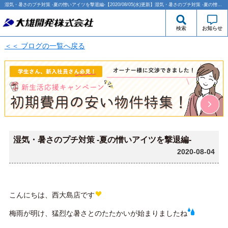
湿気・暑さのプチ対策 -夏の憎いアイツを撃退編-【2020/08/05(水)更新】湿気・暑さのプチ対策 -夏の憎いアイツを撃退編- | 西大島・江東区エリアの賃貸のことなら大雄開発株式会社
検索
お知らせ
＜＜ ブログの一覧へ戻る
湿気・暑さのプチ対策 -夏の憎いアイツを撃退編-
2020-08-04
こんにちは、西大島店です
梅雨が明け、猛烈な暑さとのたたかいが始まりましたね