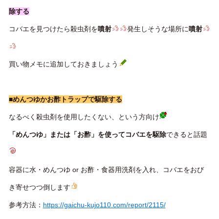
除する
コバエを見つけたら殺虫剤を
噴射
発生しそうな場所に
噴射
買い物メモに追加しておきましょう
■めんつゆかお酢トラップで駆除する
なるべく殺虫剤を使用したくない、という方向け
「めんつゆ」または「お酢」を使ってコバエを駆除
できると話題
容器に水・めんつゆ or お酢・食器用洗剤を入れ、コバエをおび
き寄せつつ倒します
参考方法：
https://gaichu-kujo110.com/report/2115/