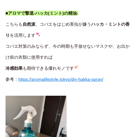
■アロマで撃退-ハッカ(ミント)の精油-
こちらも
自然派
、コバエをはじめ害虫が嫌う
ハッカ・ミントの香
り
を活用します
コバエ対策のみならず、今の時期も手放せないマスクや、お出か
け前の衣類に使用すれば
冷感効果
も期待できる優れモノです
参考：
https://aromalifestyle.tokyo/diy-hakka-spray/