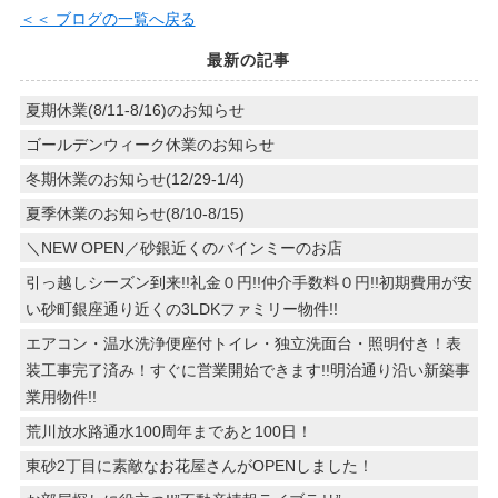
＜＜ ブログの一覧へ戻る
最新の記事
夏期休業(8/11-8/16)のお知らせ
ゴールデンウィーク休業のお知らせ
冬期休業のお知らせ(12/29-1/4)
夏季休業のお知らせ(8/10-8/15)
＼NEW OPEN／砂銀近くのバインミーのお店
引っ越しシーズン到来!!礼金０円!!仲介手数料０円!!初期費用が安
い砂町銀座通り近くの3LDKファミリー物件!!
エアコン・温水洗浄便座付トイレ・独立洗面台・照明付き！表
装工事完了済み！すぐに営業開始できます!!明治通り沿い新築事
業用物件!!
荒川放水路通水100周年まであと100日！
東砂2丁目に素敵なお花屋さんがOPENしました！