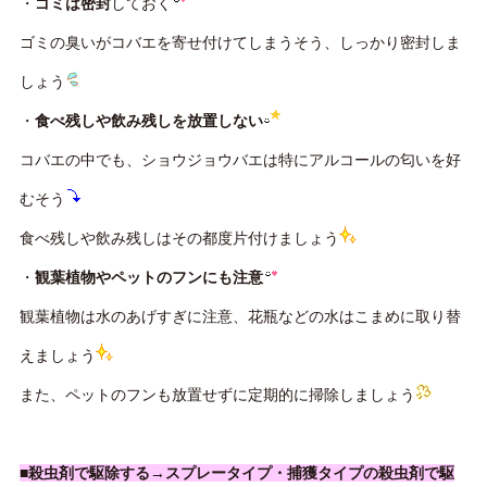
・
ゴミは密封
しておく
ゴミの臭いがコバエを寄せ付けてしまうそう、しっかり密封しま
しょう
・
食べ残しや飲み残しを放置しない
コバエの中でも、ショウジョウバエは特にアルコールの匂いを好
むそう
食べ残しや飲み残しはその都度片付けましょう
・
観葉植物やペットのフンにも注意
観葉植物は水のあげすぎに注意、花瓶などの水はこまめに取り替
えましょう
また、ペットのフンも放置せずに定期的に掃除しましょう
■殺虫剤で駆除する→スプレータイプ・捕獲タイプの殺虫剤で駆