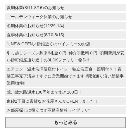
夏期休業(8/11-8/16)のお知らせ
ゴールデンウィーク休業のお知らせ
冬期休業のお知らせ(12/29-1/4)
夏季休業のお知らせ(8/10-8/15)
＼NEW OPEN／砂銀近くのバインミーのお店
引っ越しシーズン到来!!礼金０円!!仲介手数料０円!!初期費用が安
い砂町銀座通り近くの3LDKファミリー物件!!
エアコン・温水洗浄便座付トイレ・独立洗面台・照明付き！表
装工事完了済み！すぐに営業開始できます!!明治通り沿い新築事
業用物件!!
荒川放水路通水100周年まであと100日！
東砂2丁目に素敵なお花屋さんがOPENしました！
お部屋探しに役立つ!!”不動産情報ライブラリ”
もっとみる