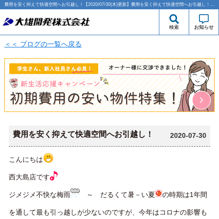
費用を安く抑えて快適空間へお引越し！【2020/07/30(木)更新】費用を安く抑えて快適空間へお引越し！ | 西大島・江東区エリアの賃貸のことなら大雄開発株式会社
検索
お知らせ
＜＜ ブログの一覧へ戻る
費用を安く抑えて快適空間へお引越し！
2020-07-30
こんにちは
西大島店です
ジメジメ不快な梅雨
～ だるくて暑－い夏
の時期は1年間
を通して最も引っ越しが少ないのですが、今年はコロナの影響も