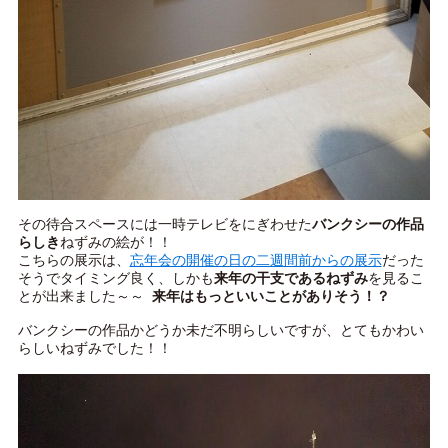
その待合スペースには一時テレビをにぎわせた
バンクシーの作品
らしき
ねずみの絵が！！
こちらの展示は、
忘年会の開催の日の二週間前からの展示
だった
そうでタイミング良く、しかも
来年の干支であるねずみ
を見るこ
とが出来ました～～
来年はもっといいことがありそう！？
バンクシーの作品かどうか未だ不明らしいですが、とてもかわい
らしいねずみでした！！