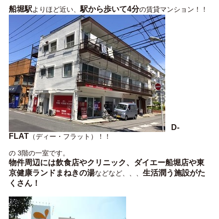
船堀駅
駅から歩いて4分
よりほど近い、
の賃貸マンション！！
D-
FLAT
（ディー・フラット）！！
の 3階の一室です。
物件周辺には飲食店やクリニック、ダイエー船堀店や東
京健康ランドまねきの湯
生活潤う施設がた
などなど、、、
くさん！