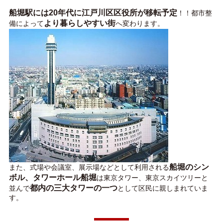
船堀駅には20年代に江戸川区区役所が移転予定
！！都市整
より暮らしやすい街
備によって
へ変わります。
船堀のシン
また、式場や会議室、展示場などとして利用される
ボル、タワーホール船堀
は東京タワー、東京スカイツリーと
都内の三大タワーの一つ
並んで
として区民に親しまれていま
す。