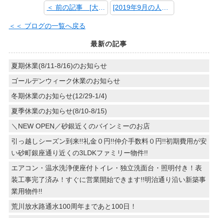
＜ 前の記事 [大島8丁目の戸建て物件！！(ステージング仕様)]
[2019年9月の人気物件ランキング！] 次の記事 ＞
＜＜ ブログの一覧へ戻る
最新の記事
夏期休業(8/11-8/16)のお知らせ
ゴールデンウィーク休業のお知らせ
冬期休業のお知らせ(12/29-1/4)
夏季休業のお知らせ(8/10-8/15)
＼NEW OPEN／砂銀近くのバインミーのお店
引っ越しシーズン到来!!礼金０円!!仲介手数料０円!!初期費用が安
い砂町銀座通り近くの3LDKファミリー物件!!
エアコン・温水洗浄便座付トイレ・独立洗面台・照明付き！表
装工事完了済み！すぐに営業開始できます!!明治通り沿い新築事
業用物件!!
荒川放水路通水100周年まであと100日！