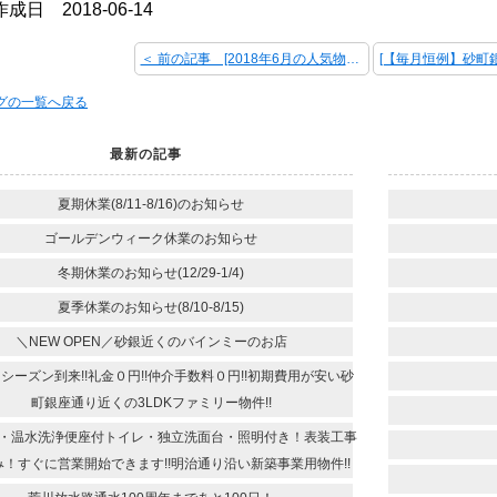
成日 2018-06-14
＜ 前の記事 [2018年6月の人気物件ランキング！]
ログの一覧へ戻る
最新の記事
夏期休業(8/11-8/16)のお知らせ
ゴールデンウィーク休業のお知らせ
冬期休業のお知らせ(12/29-1/4)
夏季休業のお知らせ(8/10-8/15)
＼NEW OPEN／砂銀近くのバインミーのお店
シーズン到来!!礼金０円!!仲介手数料０円!!初期費用が安い砂
町銀座通り近くの3LDKファミリー物件!!
・温水洗浄便座付トイレ・独立洗面台・照明付き！表装工事
！すぐに営業開始できます!!明治通り沿い新築事業用物件!!