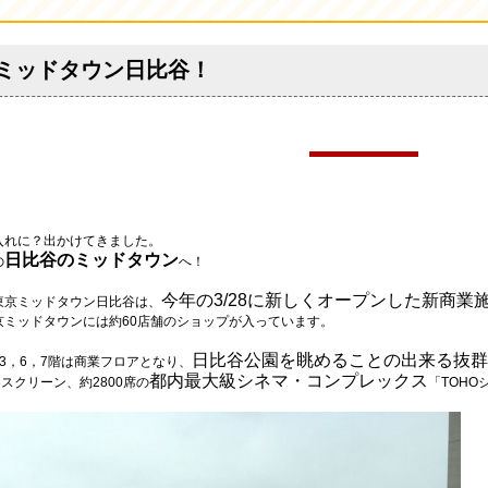
ミッドタウン日比谷！
入れに？出かけてきました。
日比谷のミッドタウン
の
へ！
今年の3/28に新しくオープンした新商業
東京ミッドタウン日比谷は、
京ミッドタウンには約60店舗のショップが入っています。
日比谷公園を眺めることの出来る抜群
3，6，7階は商業フロアとなり、
都内最大級シネマ・コンプレックス
3スクリーン、約2800席の
「TOH