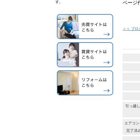
す。
ページ作
＜＜ ブ
引っ越し
エアコン
完了済み