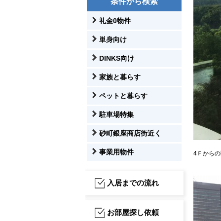
条件から検索
礼金0物件
単身向け
DINKS向け
家族と暮らす
ペットと暮らす
駐車場特集
砂町銀座商店街近く
事業用物件
4Ｆから
入居までの流れ
お部屋探し依頼