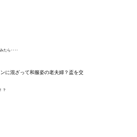
みたら‥‥
マンに混ざって和服姿の老夫婦？盃を交
！？