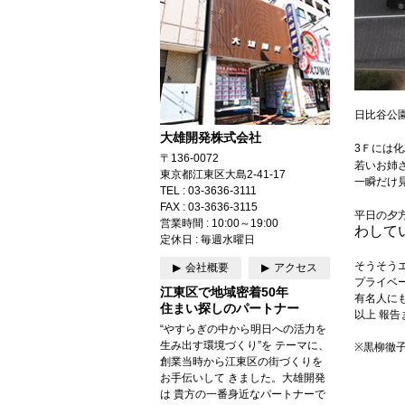
日比谷公
大雄開発株式会社
3Ｆには
〒136-0072
若いお姉
東京都江東区大島2-41-17
一瞬だけ
TEL : 03-3636-3111
FAX : 03-3636-3115
平日の夕
営業時間 : 10:00～19:00
わして
定休日 : 毎週水曜日
そうそう
会社概要
アクセス
プライベ
江東区で地域密着50年
有名人に
住まい探しのパートナー
以上 報告
“やすらぎの中から明日への活力を
生み出す環境づくり”を テーマに、
※黒柳徹
創業当時から江東区の街づくりを
お手伝いして きました。大雄開発
は 貴方の一番身近なパートナーで