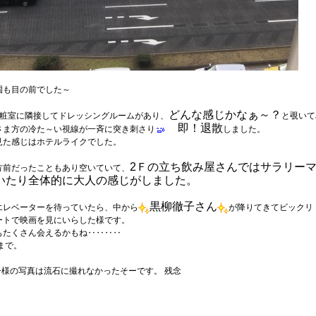
園も目の前でした～
どんな感じかなぁ～？
化粧室に隣接してドレッシングルームがあり、
と覗いて
即！退散
さま方の冷た～い視線が一斉に突き刺さり
しました。
見た感じはホテルライクでした。
2Ｆの立ち飲み屋さんではサラリー
方前だったこともあり空いていて、
いたり全体的に大人の感じがしました。
黒柳徹子さん
エレベーターを待っていたら、中から
が降りてきてビックリ
ートで映画を見にいらした様です。
もたくさん会えるかもね‥‥‥‥
まで。
子様の写真は流石に撮れなかったそーです。 残念