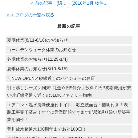
＜ 前の記事 [隠れ家的蕎麦屋「銀杏」]
[2018年1月 物件別アクセスランキング] 次の記事 ＞
＜＜ ブログの一覧へ戻る
最新の記事
夏期休業(8/11-8/16)のお知らせ
ゴールデンウィーク休業のお知らせ
冬期休業のお知らせ(12/29-1/4)
夏季休業のお知らせ(8/10-8/15)
＼NEW OPEN／砂銀近くのバインミーのお店
引っ越しシーズン到来!!礼金０円!!仲介手数料０円!!初期費用が安
い砂町銀座通り近くの3LDKファミリー物件!!
エアコン・温水洗浄便座付トイレ・独立洗面台・照明付き！表
装工事完了済み！すぐに営業開始できます!!明治通り沿い新築事
業用物件!!
荒川放水路通水100周年まであと100日！