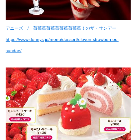
デニーズ / 苺苺苺苺苺苺苺苺苺苺苺！のザ・サンデー
https://www.dennys.jp/menu/dessert/eleven-strawberries-
sundae/