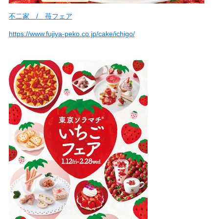
不二家 / 苺フェア
https://www.fujiya-peko.co.jp/cake/ichigo/