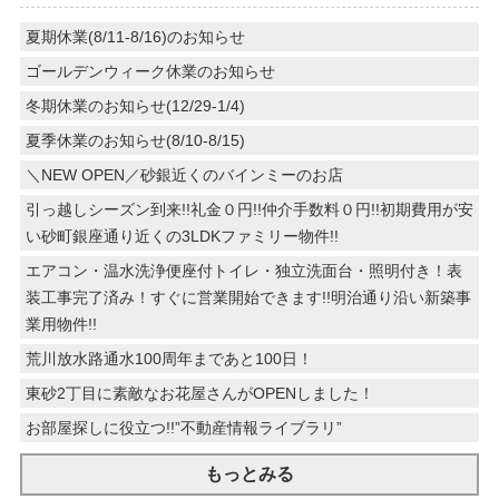
夏期休業(8/11-8/16)のお知らせ
ゴールデンウィーク休業のお知らせ
冬期休業のお知らせ(12/29-1/4)
夏季休業のお知らせ(8/10-8/15)
＼NEW OPEN／砂銀近くのバインミーのお店
引っ越しシーズン到来!!礼金０円!!仲介手数料０円!!初期費用が安
い砂町銀座通り近くの3LDKファミリー物件!!
エアコン・温水洗浄便座付トイレ・独立洗面台・照明付き！表
装工事完了済み！すぐに営業開始できます!!明治通り沿い新築事
業用物件!!
荒川放水路通水100周年まであと100日！
東砂2丁目に素敵なお花屋さんがOPENしました！
お部屋探しに役立つ!!”不動産情報ライブラリ”
もっとみる