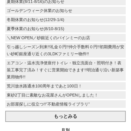
夏期休業(8/11-8/16)のお知らせ
ゴールデンウィーク休業のお知らせ
冬期休業のお知らせ(12/29-1/4)
夏季休業のお知らせ(8/10-8/15)
＼NEW OPEN／砂銀近くのバインミーのお店
引っ越しシーズン到来!!礼金０円!!仲介手数料０円!!初期費用が安
い砂町銀座通り近くの3LDKファミリー物件!!
エアコン・温水洗浄便座付トイレ・独立洗面台・照明付き！表
装工事完了済み！すぐに営業開始できます!!明治通り沿い新築事
業用物件!!
荒川放水路通水100周年まであと100日！
東砂2丁目に素敵なお花屋さんがOPENしました！
お部屋探しに役立つ!!”不動産情報ライブラリ”
もっとみる
月別