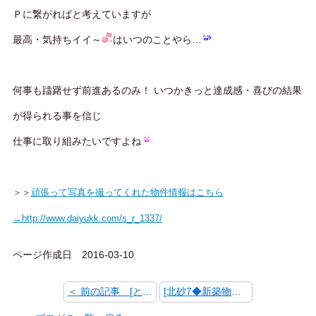
Ｐに繋がればと考えていますが
最高・気持ちイイ～
はいつのことやら…
何事も躊躇せず前進あるのみ！ いつかきっと達成感・喜びの結果
が得られる事を信じ
仕事に取り組みたいですよね
＞＞
頑張って写真を撮ってくれた物件情報はこちら
→http://www.daiyukk.com/s_r_1337/
ページ作成日 2016-03-10
＜ 前の記事 [とある日の砂町銀座]
[北砂7◆新築物件のご紹介] 次の記事 ＞