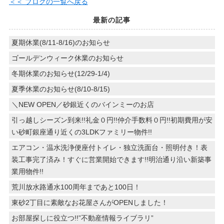
＜＜ ブログの一覧へ戻る
最新の記事
夏期休業(8/11-8/16)のお知らせ
ゴールデンウィーク休業のお知らせ
冬期休業のお知らせ(12/29-1/4)
夏季休業のお知らせ(8/10-8/15)
＼NEW OPEN／砂銀近くのバインミーのお店
引っ越しシーズン到来!!礼金０円!!仲介手数料０円!!初期費用が安
い砂町銀座通り近くの3LDKファミリー物件!!
エアコン・温水洗浄便座付トイレ・独立洗面台・照明付き！表
装工事完了済み！すぐに営業開始できます!!明治通り沿い新築事
業用物件!!
荒川放水路通水100周年まであと100日！
東砂2丁目に素敵なお花屋さんがOPENしました！
お部屋探しに役立つ!!”不動産情報ライブラリ”