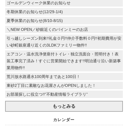
ゴールデンウィーク休業のお知らせ
冬期休業のお知らせ(12/29-1/4)
夏季休業のお知らせ(8/10-8/15)
＼NEW OPEN／砂銀近くのバインミーのお店
引っ越しシーズン到来!!礼金０円!!仲介手数料０円!!初期費用が安
い砂町銀座通り近くの3LDKファミリー物件!!
エアコン・温水洗浄便座付トイレ・独立洗面台・照明付き！表
装工事完了済み！すぐに営業開始できます!!明治通り沿い新築事
業用物件!!
荒川放水路通水100周年まであと100日！
東砂2丁目に素敵なお花屋さんがOPENしました！
お部屋探しに役立つ!!”不動産情報ライブラリ”
もっとみる
カレンダー