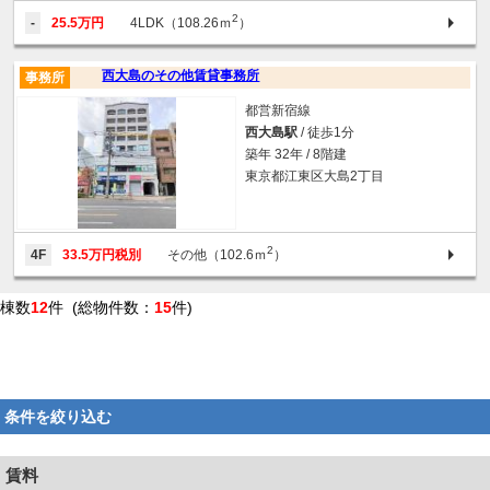
2
-
25.5万円
4LDK（108.26ｍ
）
西大島のその他賃貸事務所
事務所
都営新宿線
西大島駅
/ 徒歩1分
築年 32年 / 8階建
東京都江東区大島2丁目
2
4F
33.5万円税別
その他（102.6ｍ
）
棟数
12
件 (総物件数：
15
件)
条件を絞り込む
賃料