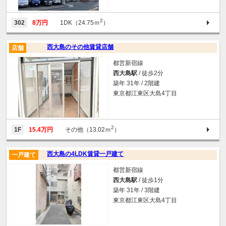
2
302
8万円
1DK（24.75ｍ
）
西大島のその他賃貸店舗
店舗
都営新宿線
西大島駅
/ 徒歩2分
築年 31年 / 2階建
東京都江東区大島4丁目
2
1F
15.4万円
その他（13.02ｍ
）
西大島の4LDK賃貸一戸建て
一戸建て
都営新宿線
西大島駅
/ 徒歩1分
築年 31年 / 3階建
東京都江東区大島4丁目