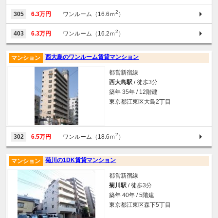
2
305
6.3万円
ワンルーム（16.6ｍ
）
2
403
6.3万円
ワンルーム（16.2ｍ
）
西大島のワンルーム賃貸マンション
マンション
都営新宿線
西大島駅
/ 徒歩3分
築年 35年 / 12階建
東京都江東区大島2丁目
2
302
6.5万円
ワンルーム（18.6ｍ
）
菊川の1DK賃貸マンション
マンション
都営新宿線
菊川駅
/ 徒歩3分
築年 40年 / 5階建
東京都江東区森下5丁目