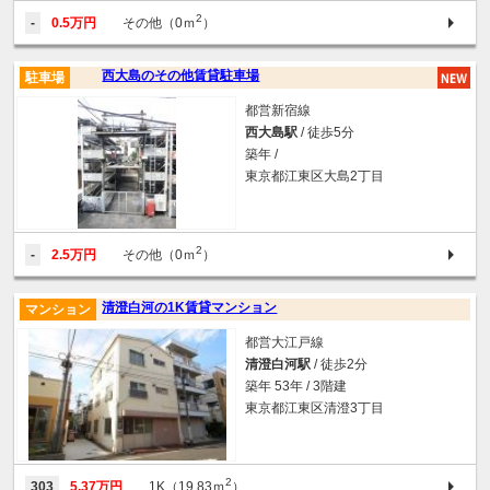
2
-
0.5万円
その他（0ｍ
）
西大島のその他賃貸駐車場
駐車場
都営新宿線
西大島駅
/ 徒歩5分
築年 /
東京都江東区大島2丁目
2
-
2.5万円
その他（0ｍ
）
清澄白河の1K賃貸マンション
マンション
都営大江戸線
清澄白河駅
/ 徒歩2分
築年 53年 / 3階建
東京都江東区清澄3丁目
2
303
5.37万円
1K（19.83ｍ
）