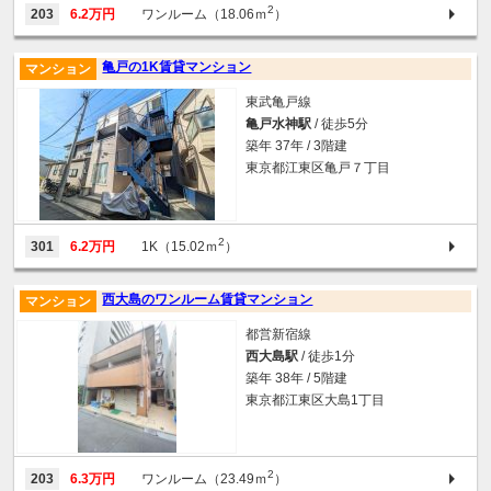
2
203
6.2万円
ワンルーム（18.06ｍ
）
亀戸の1K賃貸マンション
マンション
東武亀戸線
亀戸水神駅
/ 徒歩5分
築年 37年 / 3階建
東京都江東区亀戸７丁目
2
301
6.2万円
1K（15.02ｍ
）
西大島のワンルーム賃貸マンション
マンション
都営新宿線
西大島駅
/ 徒歩1分
築年 38年 / 5階建
東京都江東区大島1丁目
2
203
6.3万円
ワンルーム（23.49ｍ
）