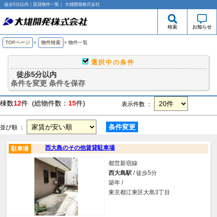
徒歩5分以内｜賃貸物件一覧｜ 大雄開発株式会社
検索
お知らせ
TOPページ
>
物件検索
>
物件一覧
選択中の条件
徒歩5分以内
条件を変更
条件を保存
棟数
12
件 (総物件数：
15
件)
表示件数 ：
条件変更
並び順 ：
西大島のその他賃貸駐車場
駐車場
都営新宿線
西大島駅
/ 徒歩5分
築年 /
東京都江東区大島3丁目