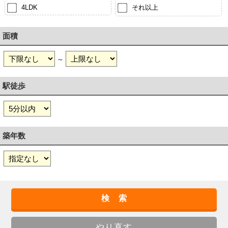
4LDK
それ以上
面積
～
駅徒歩
築年数