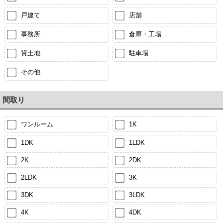
戸建て
店舗
事務所
倉庫・工場
貸土地
駐車場
その他
間取り
ワンルーム
1K
1DK
1LDK
2K
2DK
2LDK
3K
3DK
3LDK
4K
4DK