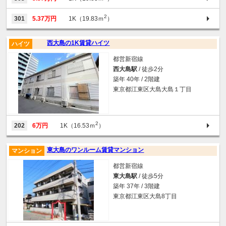
2
301
5.37万円
1K（19.83ｍ
）
西大島の1K賃貸ハイツ
ハイツ
都営新宿線
西大島駅
/ 徒歩2分
築年 40年 / 2階建
東京都江東区大島大島１丁目
2
202
6万円
1K（16.53ｍ
）
東大島のワンルーム賃貸マンション
マンション
都営新宿線
東大島駅
/ 徒歩5分
築年 37年 / 3階建
東京都江東区大島8丁目