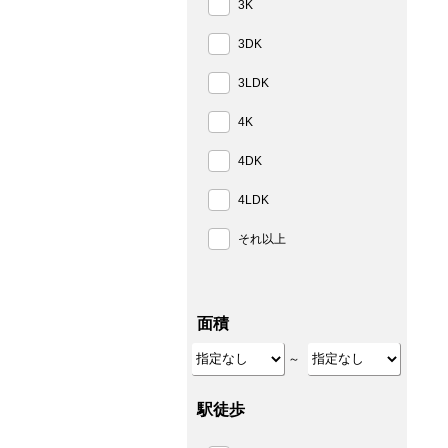
3K
3DK
3LDK
4K
4DK
4LDK
それ以上
面積
～
駅徒歩