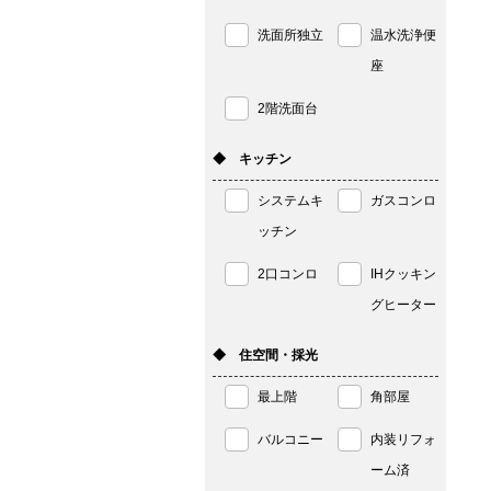
洗面所独立
温水洗浄便
座
2階洗面台
◆ キッチン
システムキ
ガスコンロ
ッチン
2口コンロ
IHクッキン
グヒーター
◆ 住空間・採光
最上階
角部屋
バルコニー
内装リフォ
ーム済