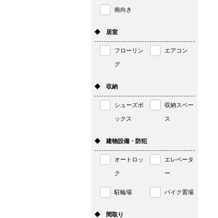
南向き
◆ 居室
フローリン
エアコン
グ
◆ 収納
シューズボ
収納スペー
ックス
ス
◆ 建物設備・防犯
オートロッ
エレベータ
ク
ー
駐輪場
バイク置場
◆ 間取り