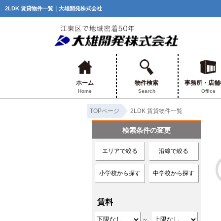
2LDK 賃貸物件一覧｜大雄開発株式会社
ホーム
物件検索
事務所・店舗
Home
Search
Office
TOPページ
2LDK 賃貸物件一覧
検索条件の変更
エリアで絞る
沿線で絞る
小学校から探す
中学校から探す
賃料
～