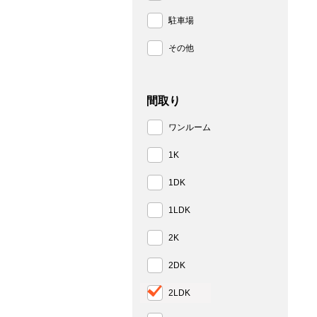
駐車場
その他
間取り
ワンルーム
1K
1DK
1LDK
2K
2DK
2LDK