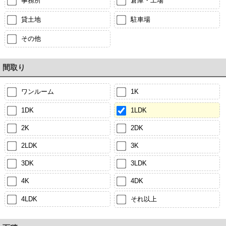
事務所
倉庫・工場
貸土地
駐車場
その他
間取り
ワンルーム
1K
1DK
1LDK
2K
2DK
2LDK
3K
3DK
3LDK
4K
4DK
4LDK
それ以上