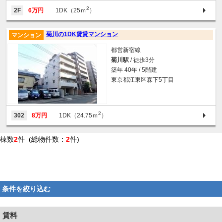
2
2F
6万円
1DK（25ｍ
）
菊川の1DK賃貸マンション
マンション
都営新宿線
菊川駅
/ 徒歩3分
築年 40年 / 5階建
東京都江東区森下5丁目
2
302
8万円
1DK（24.75ｍ
）
棟数
2
件 (総物件数：
2
件)
条件を絞り込む
賃料