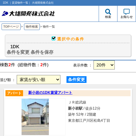
1DK ｜賃貸物件一覧｜ 大雄開発株式会社
検索
お知らせ
TOPページ
>
物件検索
>
物件一覧
選択中の条件
1DK
条件を変更
条件を保存
棟数
2
件 (総物件数：
2
件)
表示件数 ：
条件変更
並び順 ：
新小岩の1DK賃貸アパート
アパート
ＪＲ総武線
新小岩駅
/ 徒歩12分
築年 52年 / 2階建
東京都江戸川区松島4丁目