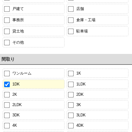
戸建て
店舗
事務所
倉庫・工場
貸土地
駐車場
その他
間取り
ワンルーム
1K
1DK
1LDK
2K
2DK
2LDK
3K
3DK
3LDK
4K
4DK