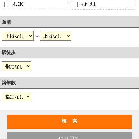
4LDK
それ以上
面積
～
駅徒歩
築年数