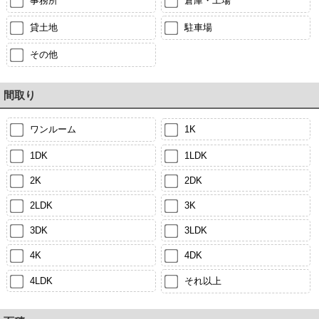
事務所
倉庫・工場
貸土地
駐車場
その他
間取り
ワンルーム
1K
1DK
1LDK
2K
2DK
2LDK
3K
3DK
3LDK
4K
4DK
4LDK
それ以上