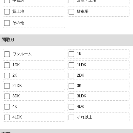
事務所
倉庫・工場
貸土地
駐車場
その他
間取り
ワンルーム
1K
1DK
1LDK
2K
2DK
2LDK
3K
3DK
3LDK
4K
4DK
4LDK
それ以上