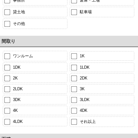
事務所
倉庫・工場
貸土地
駐車場
その他
間取り
ワンルーム
1K
1DK
1LDK
2K
2DK
2LDK
3K
3DK
3LDK
4K
4DK
4LDK
それ以上