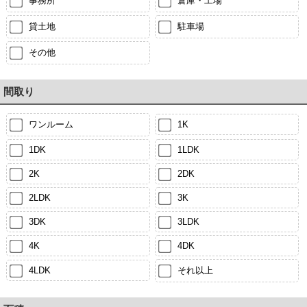
事務所
倉庫・工場
貸土地
駐車場
その他
間取り
ワンルーム
1K
1DK
1LDK
2K
2DK
2LDK
3K
3DK
3LDK
4K
4DK
4LDK
それ以上