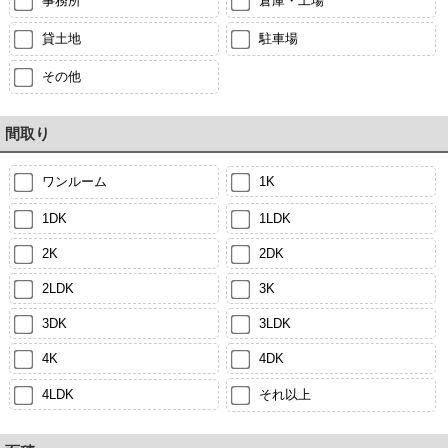
事務所
倉庫・工場
貸土地
駐車場
その他
間取り
ワンルーム
1K
1DK
1LDK
2K
2DK
2LDK
3K
3DK
3LDK
4K
4DK
4LDK
それ以上