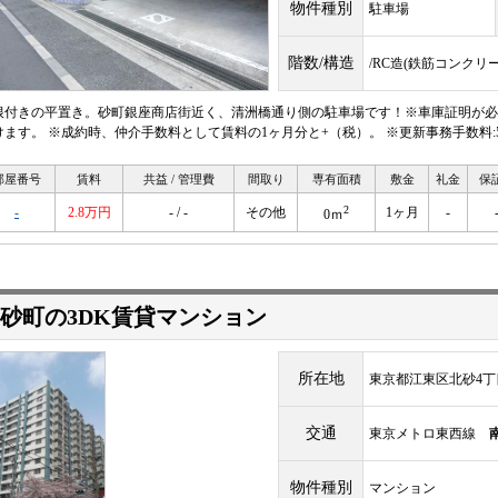
物件種別
駐車場
階数/構造
/RC造(鉄筋コンクリ
根付きの平置き。砂町銀座商店街近く、清洲橋通り側の駐車場です！※車庫証明が必要な場
けます。 ※成約時、仲介手数料として賃料の1ヶ月分と+（税）。 ※更新事務手数料:5,
部屋番号
賃料
共益 / 管理費
間取り
専有面積
敷金
礼金
保
2
-
2.8万円
- / -
その他
1ヶ月
-
0ｍ
砂町の3DK賃貸マンション
所在地
東京都江東区北砂4丁
交通
東京メトロ東西線
物件種別
マンション