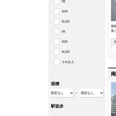
3K
3DK
3LDK
屋
受
4K
4DK
4LDK
それ以上
南
面積
～
駅徒歩