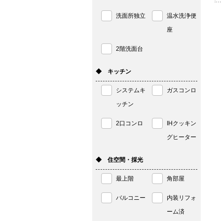
洗面所独立
温水洗浄便
座
2階洗面台
◆ キッチン
システムキ
ガスコンロ
ッチン
2口コンロ
IHクッキン
グヒーター
◆ 住空間・採光
最上階
角部屋
バルコニー
内装リフォ
ーム済