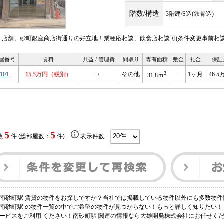
階数/構造
3階建/S造(鉄骨造)
Ｆ店舗、砂町銀座商店街通りの好立地！業種応相談、飲食店相談可(条件変更事前相談
屋番号
賃料
共益 / 管理費
間取り
専有面積
敷金
礼金
保証
2
101
15.5万円（税別）
- / -
その他
-
1ヶ月
46.5
31.8ｍ
5
5
数
件 (総部屋数：
件)
表示件数
南砂町駅 賃貸の物件をお探しですか？当社では掲載している物件以外にも多数物件
南砂町駅 の物件一覧の中でご希望の物件が見つからない！もっと詳しく知りたい
ービスをご利用 ください！南砂町駅 関連の情報なら大雄開発株式会社にお任せく