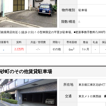
物件種別
駐車場
階数/構造
/-
町銀座商店街近く(徒歩２分)！小型車限定の平置き駐車場。■更新事務手数料/5,000円
部屋番号
賃料
共益 / 管理費
間取り
専有面積
敷金
礼金
保
2
-
2.2万円
- / -
その他
1ヶ月
-
0ｍ
砂町のその他賃貸駐車場
所在地
東京都江東区北砂4丁
交通
東京メトロ東西線