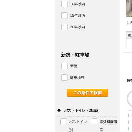
10年以内
15年以内
１
20年以内
部
新築・駐車場
新築
駐車場有
棟
◆ バス・トイレ・洗面所
バストイレ
追焚機能浴
別
室