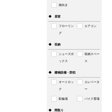
南向き
◆ 居室
フローリン
エアコン
グ
◆ 収納
シューズボ
収納スペー
ックス
ス
◆ 建物設備・防犯
オートロッ
エレベータ
ク
ー
駐輪場
バイク置場
◆ 間取り