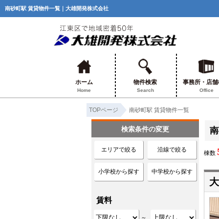
南砂町駅 賃貸物件一覧｜大雄開発株式会社
ホーム
物件検索
事務所・店舗
Home
Search
Office
TOPページ
南砂町駅 賃貸物件一覧
検索条件の変更
南
エリアで絞る
沿線で絞る
棟数
小学校から探す
中学校から探す
大
賃料
～