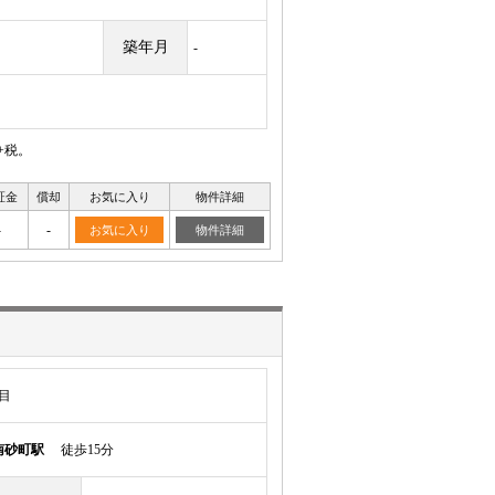
築年月
-
+税。
証金
償却
お気に入り
物件詳細
-
-
お気に入り
物件詳細
目
南砂町駅
徒歩15分