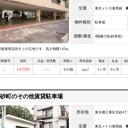
交通
東京メトロ東西線
物件種別
駐車場
階数/構造
4階建/S造(鉄骨造)
町銀座商店街すぐの立地です。高さ制限1.65m。
部屋番号
賃料
共益 / 管理費
間取り
専有面積
敷金
礼金
保
2
-
1.87万円
- / -
その他
1ヶ月
0ヶ月
0ｍ
砂町のその他賃貸駐車場
所在地
東京都江東区北砂4丁
交通
東京メトロ東西線