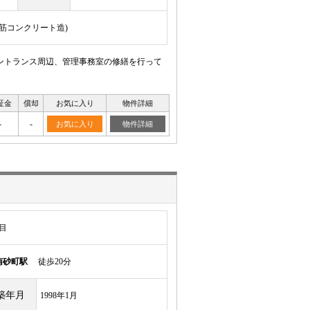
骨鉄筋コンクリート造)
ントランス周辺、管理事務室の修繕を行って
証金
償却
お気に入り
物件詳細
-
-
お気に入り
物件詳細
目
南砂町駅
徒歩20分
築年月
1998年1月