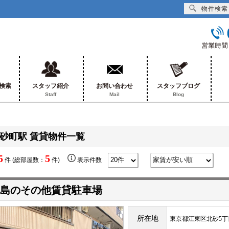
物件検索
検索
スタッフ紹介
お問い合わせ
スタッフブログ
Staff
Mail
Blog
砂町駅 賃貸物件一覧
5
5
件 (総部屋数：
件)
表示件数
島のその他賃貸駐車場
所在地
東京都江東区北砂5丁