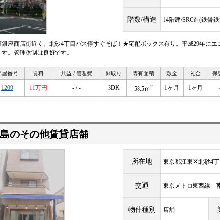
階数/構造
14階建/SRC造(鉄
町銀座商店街近く。北砂4丁目バス停すぐそば！★宅配ボックス有り。平成29年にエ
ます。管理体制は良好です。
部屋番号
賃料
共益 / 管理費
間取り
専有面積
敷金
礼金
保
2
1209
11万円
- / -
3DK
1ヶ月
1ヶ月
58.5ｍ
島のその他賃貸店舗
所在地
東京都江東区北砂4丁
交通
東京メトロ東西線
物件種別
店舗