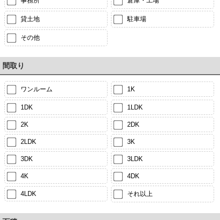
事務所
倉庫・工場
貸土地
駐車場
その他
間取り
ワンルーム
1K
1DK
1LDK
2K
2DK
2LDK
3K
3DK
3LDK
4K
4DK
4LDK
それ以上