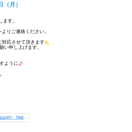
6日（月）
致します。
ンよりご連絡ください。
ご対応させて頂きます
願い申し上げます。
すように
[オーナー様向け会報誌ART TIMES 8月号掲載しました！] 次の記事 ＞