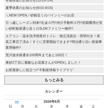
冬期休業のお知らせ(12/29-1/4)
夏季休業のお知らせ(8/10-8/15)
＼NEW OPEN／砂銀近くのバインミーのお店
引っ越しシーズン到来!!礼金０円!!仲介手数料０円!!初期費用が安
い砂町銀座通り近くの3LDKファミリー物件!!
エアコン・温水洗浄便座付トイレ・独立洗面台・照明付き！表
装工事完了済み！すぐに営業開始できます!!明治通り沿い新築事
業用物件!!
荒川放水路通水100周年まであと100日！
東砂2丁目に素敵なお花屋さんがOPENしました！
お部屋探しに役立つ!!”不動産情報ライブラリ”
もっとみる
カレンダー
2026年8月
<<
日
月
火
水
木
金
土